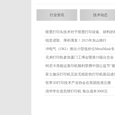
行业资讯
技术动态
·
喷墨打印头技术对于喷墨打印设备、材料的
·
锐意进取、厚积薄发！2015年东山骑行
·
冲电气（OKI）推出小型低价位MetalMas
·
兄弟打印机参加厦门工博会暨第19届台交会
·
柯尼卡美能达复印机顺利荣膺中国公益节“最
·
富士施乐打印机五款无线彩色打印机新品成
·
世界3D打印技术产业协会在美国批准注册
·
清华学生造煎饼打印机 每台成本3000元